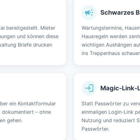
Schwarzes B
 bereitgestellt. Mieter
Wartungstermine, Hausm
hnungen und können diese
Hausregeln werden zentr
waltung Briefe drucken
wichtigen Aushängen aut
ins Treppenhaus schauen
Magic-Link-
über ein Kontaktformular
Statt Passwörter zu verw
n dokumentiert – ohne
einmaligen Login-Link pe
ren gehen.
Nutzung und reduziert 
Passwörter.