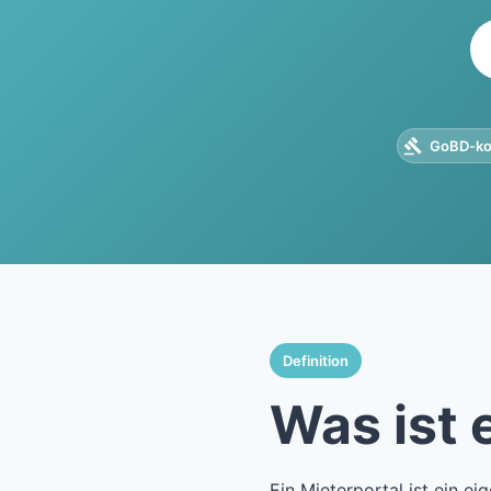
GoBD-ko
Definition
Was ist 
Ein Mieterportal ist ein ei