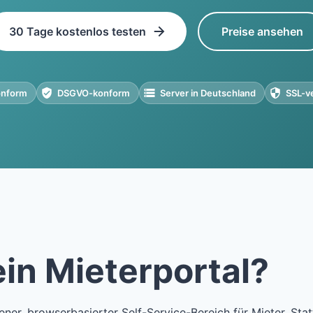
30 Tage kostenlos testen
Preise ansehen
nform
DSGVO-konform
Server in Deutschland
SSL-v
ein Mieterportal?
gener, browserbasierter Self-Service-Bereich für Mieter. Stat