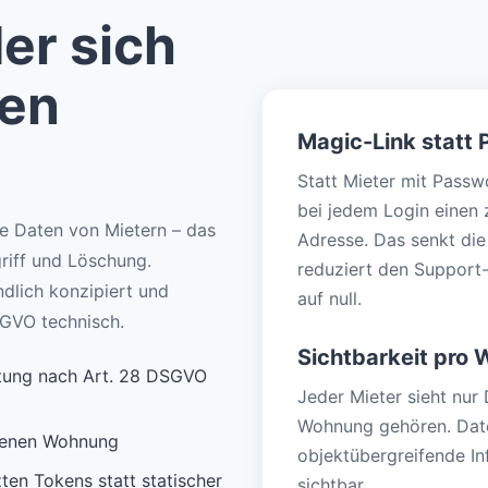
er sich
ten
Magic-Link statt
Statt Mieter mit Passwo
bei jedem Login einen z
e Daten von Mietern – das
Adresse. Das senkt di
griff und Löschung.
reduziert den Support
dlich konzipiert und
auf null.
SGVO technisch.
Sichtbarkeit pro
itung nach Art. 28 DSGVO
Jeder Mieter sieht nur
Wohnung gehören. Date
igenen Wohnung
objektübergreifende In
ten Tokens statt statischer
sichtbar.