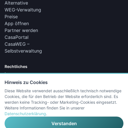
Alternative
WEG-Verwaltung
Preise
App öffnen
Partner werden
CasaPortal
CasaWEG –
Selbstverwaltung
Rechtliches
Impressum
Datenschutz
Hinweis zu Cookies
Barrierefreiheit
Diese Website verwendet ausschließlich technisch notwendige
Sicherheit & Compliance
Cookies, die für den Betrieb der Website erforderlich sind. Es
werden keine Tracking- oder Marketing-Cookies eingesetzt.
Weitere Informationen finden Sie in unserer
Datenschutzerklärung
.
© 2025–2026 CasaManager. Alle Rechte vorbehalten.
Verstanden
Ein Produkt von
WP Workers GmbH